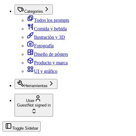
Categories
Todos los prompts
Comida y bebida
Ilustración y 3D
Fotografía
Diseño de pósters
Producto y marca
UI y gráfico
Herramientas
User
Guest
Not signed in
Toggle Sidebar